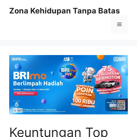
Langsung
Zona Kehidupan Tanpa Batas
ke
isi
Menu
Keuntungan Top